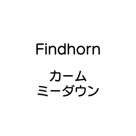
で
$18.82
し
で
た。
す。