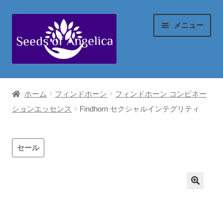
ナ
コ
メニュー
ビ
ン
ゲ
テ
ー
ン
マイアカウント
シ
ツ
ホーム
フィンドホーン
フィンドホーン コンビネー
ョ
へ
ご注文の流れ
ションエッセンス
Findhorn セクシャルインテグリティ
ン
ス
へ
キ
配送(送料)等
ス
ッ
セール
キ
プ
代金の算出方法
ッ
プ
お支払い情報