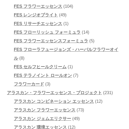
き
1
1
0
FES フラワーエッセンス
104
ま
個
4
0
個
FES レンジオブライト
49
す
の
9
1
4
の
FES リサーチエッセンス
1
商
個
個
個
商
1
FES フローリッシュ フォーミュラ
14
品
の
の
の
品
4
5
FES フラワーエッセンスフォーミュラ
5
商
商
商
個
個
FES フローラフュージョンズ・ハーバルフラワーオイ
8
品
品
品
の
の
ル
8
個
1
商
商
FES セルフヒールクリーム
1
の
個
7
品
品
FES テラノイント ロールオン
7
商
3
の
個
フラワーカード
3
品
個
商
の
2
アラスカン・フラワーエッセンス・プロジェクト
231
の
品
商
1
3
アラスカン コンビネーション エッセンス
12
商
品
7
2
1
アラスカン フラワーエッセンス
73
品
4
3
個
個
アラスカン ジェムエリクサー
49
1
9
個
の
の
アラスカン 環境エッセンス
12