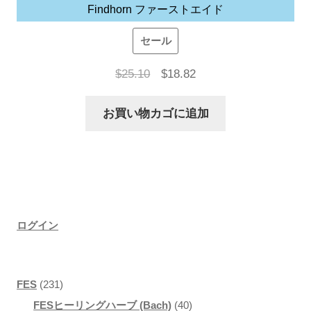
Findhorn ファーストエイド
シ
ョ
セール
ン
元
現
$
25.10
$
18.82
は
の
在
商
お買い物カゴに追加
価
の
品
格
価
ペ
は
格
ー
$25.10
は
ジ
で
$18.82
か
し
で
ログイン
ら
た。
す。
選
択
2
FES
231
で
3
4
FESヒーリングハーブ (Bach)
40