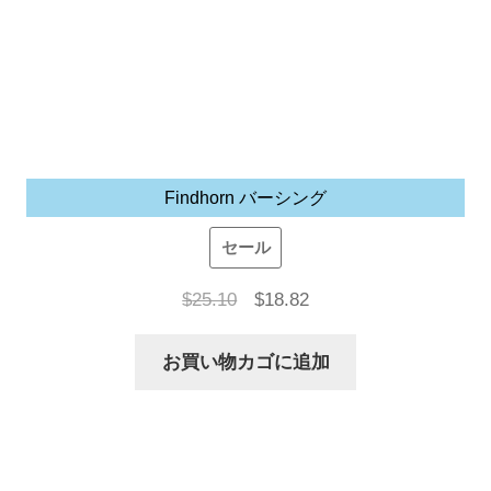
Findhorn バーシング
セール
元
現
$
25.10
$
18.82
の
在
お買い物カゴに追加
価
の
格
価
は
格
$25.10
は