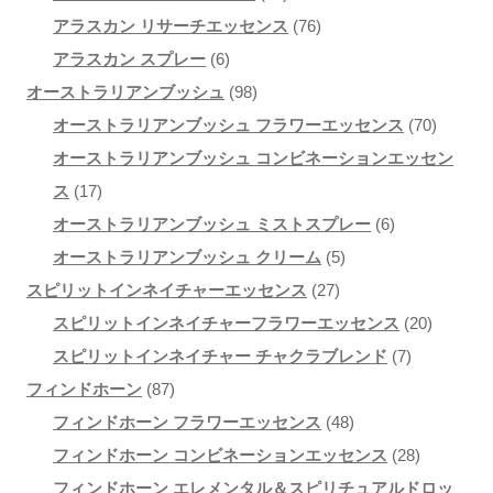
2
個
の
7
商
商
アラスカン リサーチエッセンス
76
6
個
の
商
6
品
品
アラスカン スプレー
6
個
9
の
商
品
個
オーストラリアンブッシュ
98
の
8
商
品
の
7
オーストラリアンブッシュ フラワーエッセンス
70
商
個
品
商
0
オーストラリアンブッシュ コンビネーションエッセン
1
品
の
品
個
ス
17
7
商
6
の
オーストラリアンブッシュ ミストスプレー
6
個
品
5
個
商
オーストラリアンブッシュ クリーム
5
の
2
個
の
品
スピリットインネイチャーエッセンス
27
商
7
の
商
2
スピリットインネイチャーフラワーエッセンス
20
品
個
商
品
7
0
スピリットインネイチャー チャクラブレンド
7
8
の
品
個
個
フィンドホーン
87
7
商
4
の
の
フィンドホーン フラワーエッセンス
48
個
品
8
商
2
商
フィンドホーン コンビネーションエッセンス
28
の
個
品
8
品
フィンドホーン エレメンタル＆スピリチュアルドロッ