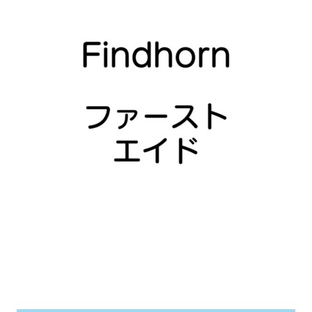
の
バ
リ
エ
ー
シ
ョ
ン
が
あ
り
ま
す。
オ
プ