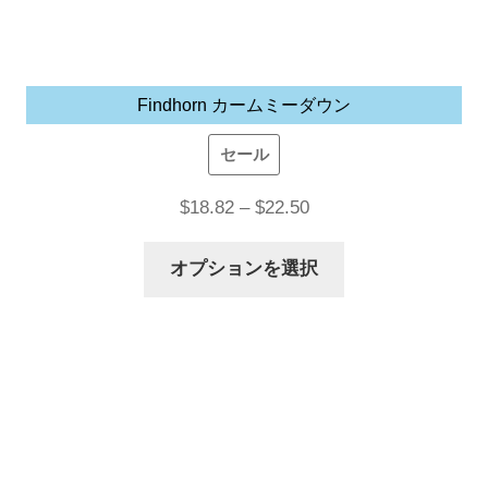
Findhorn カームミーダウン
セール
価
$
18.82
–
$
22.50
格
こ
オプションを選択
帯:
の
$18.82
商
–
品
$22.50
に
は
複
数