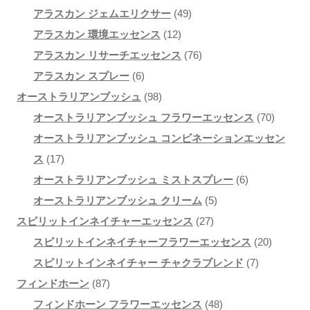
品
49
個
の
商
アラスカン ジェムエリクサー
49
12
個
の
商
品
アラスカン 環境エッセンス
12
個
の
商
76
品
アラスカン リサーチエッセンス
76
6
の
商
品
個
アラスカン スプレー
6
個
98
商
品
の
オーストラリアンブッシュ
98
の
個
品
商
70
オーストラリアンブッシュ フラワーエッセンス
70
商
の
品
個
オーストラリアンブッシュ コンビネーションエッセン
17
品
商
の
ス
17
個
品
6
商
オーストラリアンブッシュ ミストスプレー
6
の
5
個
品
オーストラリアンブッシュ クリーム
5
商
27
個
の
スピリットインネイチャーエッセンス
27
品
個
の
商
20
スピリットインネイチャーフラワーエッセンス
20
の
商
品
7
個
スピリットインネイチャー チャクラブレンド
7
87
商
品
個
の
フィンドホーン
87
個
品
48
の
商
フィンドホーン フラワーエッセンス
48