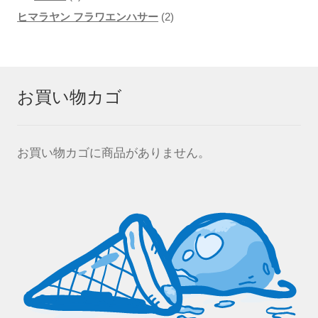
個
品
2
商
ヒマラヤン フラワエンハサー
2
の
個
品
商
の
品
商
お買い物カゴ
品
お買い物カゴに商品がありません。