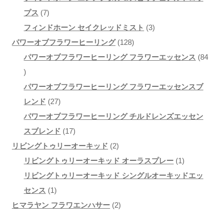
7
商
の
個
プス
7
個
品
3
商
の
フィンドホーン セイクレッドミスト
3
の
1
個
品
商
パワーオブフラワーヒーリング
128
商
2
の
品
パワーオブフラワーヒーリング フラワーエッセンス
84
8
品
8
商
4
個
品
パワーオブフラワーヒーリング フラワーエッセンスブ
個
2
の
レンド
27
の
7
商
パワーオブフラワーヒーリング チルドレンズエッセン
商
個
1
品
スブレンド
17
品
の
7
2
リビングトゥリーオーキッド
2
商
個
個
1
リビングトゥリーオーキッド オーラスプレー
1
品
の
の
個
リビングトゥリーオーキッド シングルオーキッドエッ
1
商
商
の
センス
1
個
品
品
2
商
ヒマラヤン フラワエンハサー
2
の
個
品