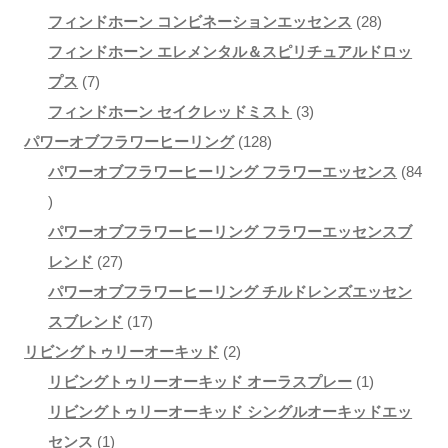
の
個
商
28
品
フィンドホーン コンビネーションエッセンス
28
商
の
品
個
フィンドホーン エレメンタル＆スピリチュアルドロッ
7
品
商
の
プス
7
個
3
品
商
フィンドホーン セイクレッドミスト
3
の
128
個
品
パワーオブフラワーヒーリング
128
商
個
の
パワーオブフラワーヒーリング フラワーエッセンス
84
84
品
の
商
個
商
品
パワーオブフラワーヒーリング フラワーエッセンスブ
の
27
品
レンド
27
商
個
パワーオブフラワーヒーリング チルドレンズエッセン
品
の
17
スブレンド
17
商
個
2
リビングトゥリーオーキッド
2
品
の
個
1
リビングトゥリーオーキッド オーラスプレー
1
商
の
個
リビングトゥリーオーキッド シングルオーキッドエッ
1
品
商
の
センス
1