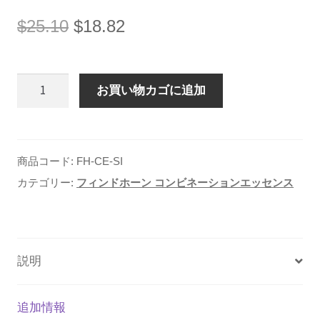
元
現
$
25.10
$
18.82
の
在
価
の
Findhorn
格
価
お買い物カゴに追加
セ
は
格
ク
$25.10
は
シ
で
$18.82
商品コード:
FH-CE-SI
ャ
し
で
カテゴリー:
フィンドホーン コンビネーションエッセンス
ル
た。
す。
イ
ン
テ
説明
グ
リ
追加情報
テ