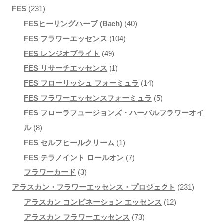
231
FES
231
個
40
FESヒーリングハーブ (Bach)
40
の
104
個
FES フラワーエッセンス
104
商
49
個
の
FES レンジオブライト
49
品
個
1
の
商
FES リサーチエッセンス
1
の
個
商
品
14
FES フローリッシュ フォーミュラ
14
商
の
品
個
5
FES フラワーエッセンスフォーミュラ
5
品
商
の
個
FES フローラフュージョンズ・ハーバルフラワーオイ
8
品
商
の
ル
8
個
1
品
商
FES セルフヒールクリーム
1
の
個
7
品
FES テラノイント ロールオン
7
商
3
の
個
フラワーカード
3
品
個
商
の
231
アラスカン・フラワーエッセンス・プロジェクト
231
の
品
商
12
個
アラスカン コンビネーション エッセンス
12
商
品
73
個
の
アラスカン フラワーエッセンス
73