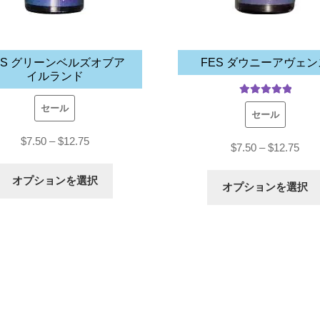
ES グリーンベルズオブア
FES ダウニーアヴェン
イルランド
5段階中
5
の
セール
セール
評価
価
$
7.50
–
$
12.75
価
$
7.50
–
$
12.75
格
格
こ
オプションを選択
帯:
オプションを選択
帯:
の
$7.50
$7.5
商
–
–
品
$12.75
$12.
に
は
複