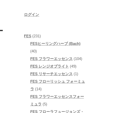
ログイン
ー
2
FES
231
3
FESヒーリングハーブ (Bach)
4
1
40
0
個
1
FES フラワーエッセンス
104
個
の
4
0
FES レンジオブライト
49
の
商
9
1
4
FES リサーチエッセンス
1
商
品
個
個
個
FES フローリッシュ フォーミュ
品
1
の
の
の
ラ
14
4
商
商
商
FES フラワーエッセンスフォー
個
5
品
品
品
ミュラ
5
の
個
FES フローラフュージョンズ・