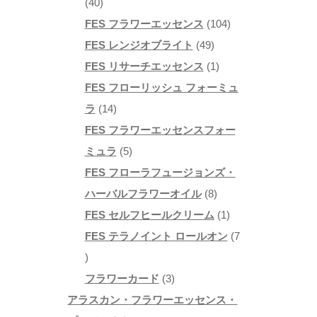
40
の
40
き
個
商
104
FES フラワーエッセンス
104
ま
の
品
49
個
FES レンジオブライト
49
す
商
個
1
の
FES リサーチエッセンス
1
品
の
個
商
FES フローリッシュ フォーミュ
14
商
の
品
ラ
14
個
品
商
FES フラワーエッセンスフォー
の
5
品
ミュラ
5
商
個
FES フローラフュージョンズ・
品
の
8
ハーバルフラワーオイル
8
商
個
1
FES セルフヒールクリーム
1
品
の
個
FES テラノイント ロールオン
7
7
商
の
個
3
品
商
フラワーカード
3
の
個
品
アラスカン・フラワーエッセンス・