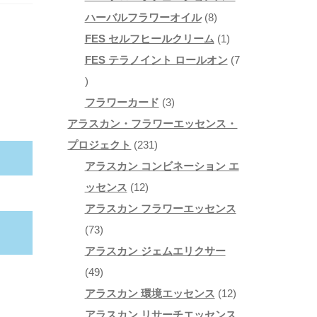
商
の
8
ハーバルフラワーオイル
8
品
商
個
1
FES セルフヒールクリーム
1
品
の
個
FES テラノイント ロールオン
7
7
商
の
個
3
品
商
フラワーカード
3
の
個
品
アラスカン・フラワーエッセンス・
商
2
の
プロジェクト
231
品
3
商
アラスカン コンビネーション エ
1
1
品
ッセンス
12
2
個
アラスカン フラワーエッセンス
7
個
の
73
3
の
商
アラスカン ジェムエリクサー
個
4
商
品
49
の
9
品
1
アラスカン 環境エッセンス
12
商
個
2
アラスカン リサーチエッセンス