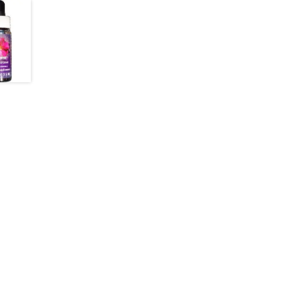
の
バ
リ
エ
ー
シ
ョ
ン
が
あ
り
ま
す。
オ
プ