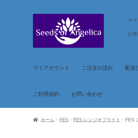
ナ
コ
マイ
ビ
ン
お支
ゲ
テ
ー
ン
シ
ツ
ョ
へ
マイアカウント
ご注文の流れ
配送(
ン
ス
へ
キ
ス
ッ
ご利用規約
お問い合わせ
キ
プ
ッ
プ
ホーム
FES
FES レンジオブライト
FES