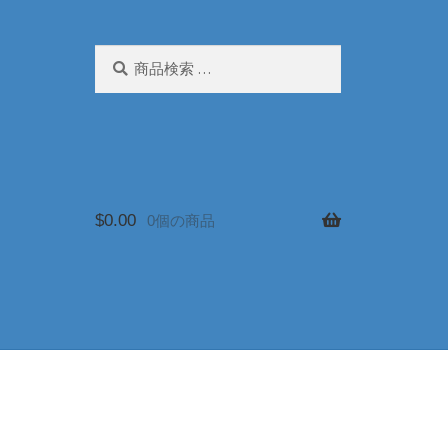
検
検
索
索
対
象:
$
0.00
0個の商品