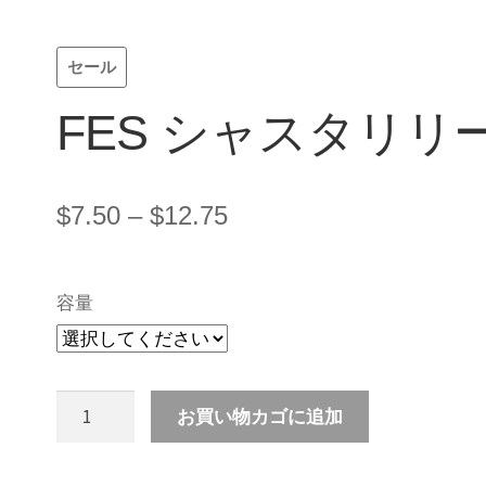
セール
FES シャスタリリ
価
$
7.50
–
$
12.75
格
帯:
容量
$7.50
–
$12.75
FES
お買い物カゴに追加
シ
ャ