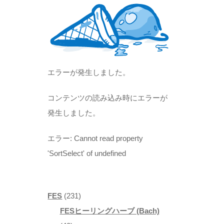
商
品
プ
品
シ
ョ
ン
は
エラーが発生しました。
商
コンテンツの読み込み時にエラーが
品
発生しました。
ペ
ー
エラー:
Cannot read property
ジ
'SortSelect' of undefined
か
ら
選
231
FES
231
択
個
FESヒーリングハーブ (Bach)
で