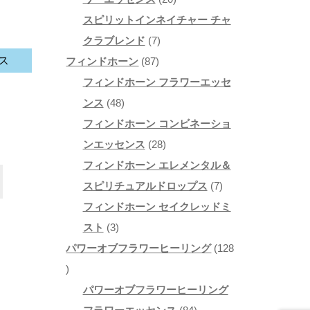
の
0
スピリットインネイチャー チャ
商
7
個
クラブレンド
7
ス
品
8
個
の
フィンドホーン
87
7
の
商
フィンドホーン フラワーエッセ
4
個
商
品
ンス
48
8
の
品
フィンドホーン コンビネーショ
個
商
2
ンエッセンス
28
の
品
8
フィンドホーン エレメンタル＆
こ
商
個
7
スピリチュアルドロップス
7
の
0
品
の
個
フィンドホーン セイクレッドミ
商
3
商
の
スト
3
品
75
個
品
商
パワーオブフラワーヒーリング
128
に
1
の
品
は
2
商
パワーオブフラワーヒーリング
複