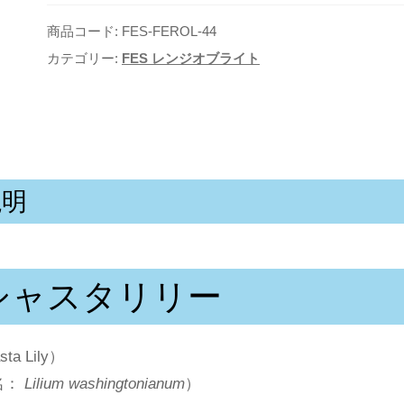
ス
商品コード:
FES-FEROL-44
タ
カテゴリー:
FES レンジオブライト
リ
リ
ー
個
説明
シャスタリリー
ta Lily）
名：
Lilium washingtonianum
）