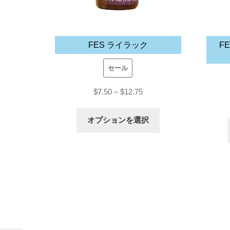
FES ライラック
F
セール
価
$
7.50
–
$
12.75
格
こ
オプションを選択
帯:
の
$7.50
商
–
品
$12.75
に
は
複
数