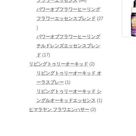
8
品
8
フラワーエッセンス
84
数
個
4
パワーオブフラワーヒーリング
の
の
個
フラワーエッセンスブレンド
27
バ
商
2
の
リ
品
7
商
パワーオブフラワーヒーリング
エ
個
品
チルドレンズエッセンスブレン
ー
の
1
ド
17
シ
商
7
2
リビングトゥリーオーキッド
2
ョ
品
個
個
リビングトゥリーオーキッド オ
ン
の
1
の
ーラスプレー
1
が
商
個
商
リビングトゥリーオーキッド シ
あ
品
の
品
1
ングルオーキッドエッセンス
1
り
商
2
個
ヒマラヤン フラワエンハサー
2
ま
品
個
の
す。
の
商
オ