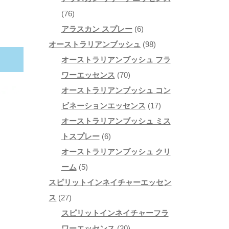
品
の
7
個
76
商
6
6
の
アラスカン スプレー
6
品
個
個
9
商
オーストラリアンブッシュ
98
の
の
8
品
オーストラリアンブッシュ フラ
商
7
商
個
ワーエッセンス
70
品
0
品
の
オーストラリアンブッシュ コン
個
商
1
ビネーションエッセンス
17
の
品
7
オーストラリアンブッシュ ミス
6
商
個
トスプレー
6
個
品
の
オーストラリアンブッシュ クリ
5
の
商
ーム
5
個
商
品
スピリットインネイチャーエッセン
2
の
品
ス
27
7
商
スピリットインネイチャーフラ
個
品
2
ワーエッセンス
20