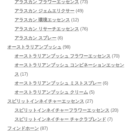
商
品
73
個
の
アラスカン フラワーエッセンス
73
品
49
個
の
商
アラスカン ジェムエリクサー
49
12
個
の
商
品
アラスカン 環境エッセンス
12
個
の
商
76
品
アラスカン リサーチエッセンス
76
6
の
商
品
個
アラスカン スプレー
6
個
98
商
品
の
オーストラリアンブッシュ
98
の
個
品
商
70
オーストラリアンブッシュ フラワーエッセンス
70
商
の
品
個
オーストラリアンブッシュ コンビネーションエッセン
17
品
商
の
ス
17
個
品
6
商
オーストラリアンブッシュ ミストスプレー
6
の
5
個
品
オーストラリアンブッシュ クリーム
5
商
27
個
の
スピリットインネイチャーエッセンス
27
品
個
の
商
20
スピリットインネイチャーフラワーエッセンス
20
の
商
品
7
個
スピリットインネイチャー チャクラブレンド
7
87
商
品
個
の
フィンドホーン
87