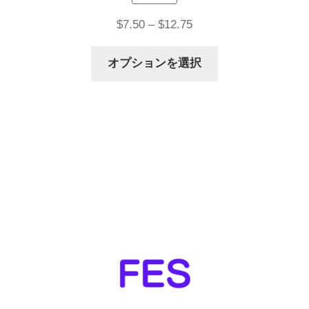
価
$
7.50
–
$
12.75
格
こ
オプションを選択
帯:
の
$7.50
商
–
品
$12.75
に
は
複
数
の
バ
リ
エ
ー