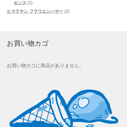
1
品
商
の
センス
1
個
品
2
商
ヒマラヤン フラワエンハサー
2
の
個
品
商
の
品
商
お買い物カゴ
品
お買い物カゴに商品がありません。