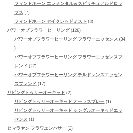
の
個
品
8
品
フィンドホーン エレメンタル＆スピリチュアルドロッ
7
商
の
個
プス
7
個
品
3
商
の
フィンドホーン セイクレッドミスト
3
の
1
個
品
商
パワーオブフラワーヒーリング
128
商
2
の
品
パワーオブフラワーヒーリング フラワーエッセンス
84
8
品
8
商
4
個
品
パワーオブフラワーヒーリング フラワーエッセンスブ
個
2
の
レンド
27
の
7
商
パワーオブフラワーヒーリング チルドレンズエッセン
商
個
1
品
スブレンド
17
品
の
7
2
リビングトゥリーオーキッド
2
商
個
個
1
リビングトゥリーオーキッド オーラスプレー
1
品
の
の
個
リビングトゥリーオーキッド シングルオーキッドエッ
1
商
商
の
センス
1
個
品
品
2
商
ヒマラヤン フラワエンハサー
2