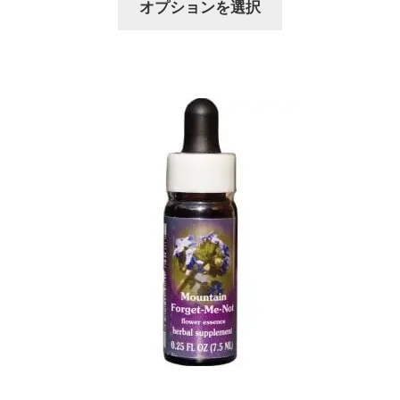
オプションを選択
帯:
品
の
$7.50
ペ
商
–
ー
品
$12.75
ジ
に
か
は
ら
複
選
数
択
の
で
バ
き
リ
ま
エ
す
ー
シ
ョ
ン