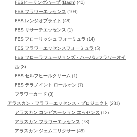
ー
3
4
FESヒーリングハーブ (Bach)
40
リ
ジ
1
1
0
FES フラワーエッセンス
104
エ
か
個
4
0
個
FES レンジオブライト
49
ー
ら
の
9
1
4
の
FES リサーチエッセンス
1
シ
選
商
個
個
個
商
1
FES フローリッシュ フォーミュラ
14
ョ
択
品
の
の
の
品
4
5
FES フラワーエッセンスフォーミュラ
5
ン
で
商
商
商
個
個
FES フローラフュージョンズ・ハーバルフラワーオイ
が
き
8
品
品
品
の
の
ル
8
あ
ま
個
1
商
商
FES セルフヒールクリーム
1
り
す
の
個
7
品
品
FES テラノイント ロールオン
7
ま
商
3
の
個
フラワーカード
3
す。
品
個
商
の
2
アラスカン・フラワーエッセンス・プロジェクト
231
オ
の
品
商
1
3
アラスカン コンビネーション エッセンス
12
プ
商
品
7
2
1
アラスカン フラワーエッセンス
73
シ
品
4
3
個
個
アラスカン ジェムエリクサー
49
ョ