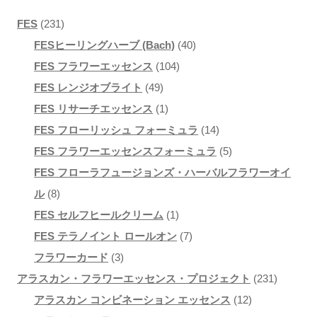
231
FES
231
個
40
FESヒーリングハーブ (Bach)
40
の
104
個
FES フラワーエッセンス
104
商
49
個
の
FES レンジオブライト
49
品
個
1
の
商
FES リサーチエッセンス
1
の
個
商
品
14
FES フローリッシュ フォーミュラ
14
商
の
品
個
5
FES フラワーエッセンスフォーミュラ
5
品
商
の
個
FES フローラフュージョンズ・ハーバルフラワーオイ
8
品
商
の
ル
8
個
1
品
商
FES セルフヒールクリーム
1
の
個
7
品
FES テラノイント ロールオン
7
商
3
の
個
フラワーカード
3
品
個
商
の
231
アラスカン・フラワーエッセンス・プロジェクト
231
の
品
商
12
個
アラスカン コンビネーション エッセンス
12