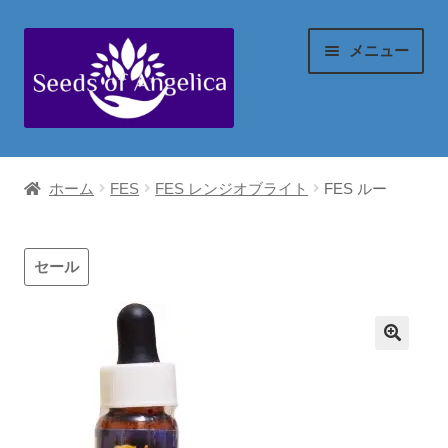
ナ
コ
メニュー
ビ
ン
ゲ
テ
ー
ン
マイアカウント
シ
ツ
ホーム
FES
FES レンジオブライト
FES ルー
ョ
へ
ご注文の流れ
ン
ス
へ
キ
セール
配送(送料)等
ス
ッ
キ
プ
代金の算出方法
ッ
プ
お支払い情報