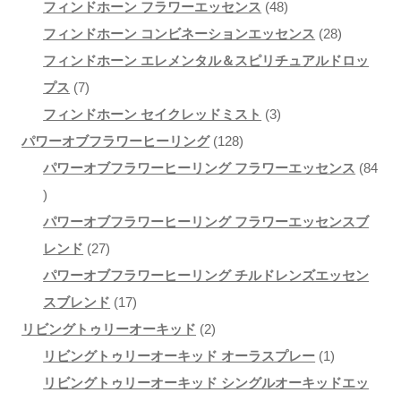
個
品
48
の
商
フィンドホーン フラワーエッセンス
48
の
個
商
28
品
フィンドホーン コンビネーションエッセンス
28
商
の
品
個
フィンドホーン エレメンタル＆スピリチュアルドロッ
7
品
商
の
プス
7
個
3
品
商
フィンドホーン セイクレッドミスト
3
の
128
個
品
パワーオブフラワーヒーリング
128
商
個
の
パワーオブフラワーヒーリング フラワーエッセンス
84
84
品
の
商
個
商
品
パワーオブフラワーヒーリング フラワーエッセンスブ
の
27
品
レンド
27
商
個
パワーオブフラワーヒーリング チルドレンズエッセン
品
の
17
スブレンド
17
商
個
2
リビングトゥリーオーキッド
2
品
の
個
1
リビングトゥリーオーキッド オーラスプレー
1
商
の
個
リビングトゥリーオーキッド シングルオーキッドエッ