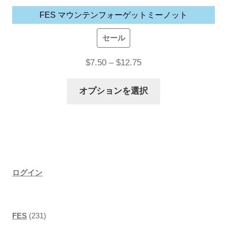
が
FES マウンテンフォーゲットミーノット
あ
セール
り
ま
価
$
7.50
–
$
12.75
す。
格
こ
オ
オプションを選択
帯:
の
プ
$7.50
商
シ
–
品
ョ
$12.75
に
ン
は
は
ログイン
複
商
数
品
の
ペ
2
FES
231
バ