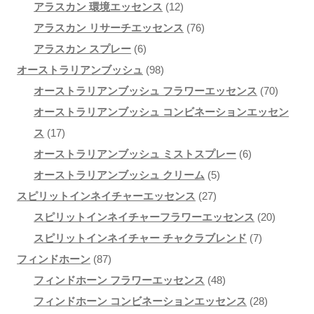
1
9
個
の
の
アラスカン 環境エッセンス
12
ン
2
個
の
7
商
商
アラスカン リサーチエッセンス
76
は
6
個
の
商
6
品
品
アラスカン スプレー
6
商
個
9
の
商
品
個
オーストラリアンブッシュ
98
品
の
8
商
品
の
7
オーストラリアンブッシュ フラワーエッセンス
70
ペ
商
個
品
商
0
オーストラリアンブッシュ コンビネーションエッセン
ー
1
品
の
品
個
ス
17
ジ
7
商
6
の
オーストラリアンブッシュ ミストスプレー
6
か
個
品
5
個
商
オーストラリアンブッシュ クリーム
5
ら
の
2
個
の
品
スピリットインネイチャーエッセンス
27
選
商
7
の
商
2
スピリットインネイチャーフラワーエッセンス
20
択
品
個
商
品
7
0
スピリットインネイチャー チャクラブレンド
7
で
8
の
品
個
個
フィンドホーン
87
き
7
商
4
の
の
フィンドホーン フラワーエッセンス
48
ま
個
品
8
商
2
商
フィンドホーン コンビネーションエッセンス
28
す