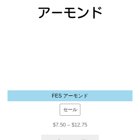
シ
ョ
ン
が
あ
り
ま
す。
オ
プ
FES アーモンド
シ
ョ
セール
ン
価
$
7.50
–
$
12.75
は
格
商
こ