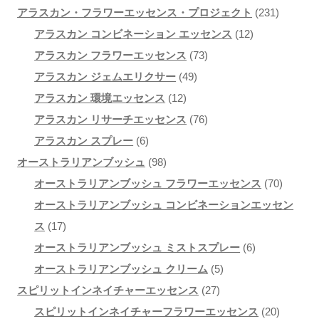
品
個
商
の
2
アラスカン・フラワーエッセンス・プロジェクト
231
の
品
商
1
3
アラスカン コンビネーション エッセンス
12
商
品
7
2
1
アラスカン フラワーエッセンス
73
品
4
3
個
個
アラスカン ジェムエリクサー
49
1
9
個
の
の
アラスカン 環境エッセンス
12
2
個
の
7
商
商
アラスカン リサーチエッセンス
76
6
個
の
商
6
品
品
アラスカン スプレー
6
個
9
の
商
品
個
オーストラリアンブッシュ
98
の
8
商
品
の
7
オーストラリアンブッシュ フラワーエッセンス
70
商
個
品
商
0
オーストラリアンブッシュ コンビネーションエッセン
1
品
の
品
個
ス
17
7
商
6
の
オーストラリアンブッシュ ミストスプレー
6
個
品
5
個
商
オーストラリアンブッシュ クリーム
5
の
2
個
の
品
スピリットインネイチャーエッセンス
27
商
7
の
商
2
スピリットインネイチャーフラワーエッセンス
20