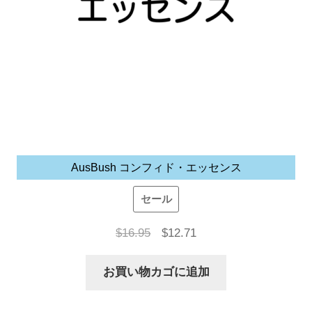
AusBush コンフィド・エッセンス
セール
元
現
$
16.95
$
12.71
の
在
お買い物カゴに追加
価
の
格
価