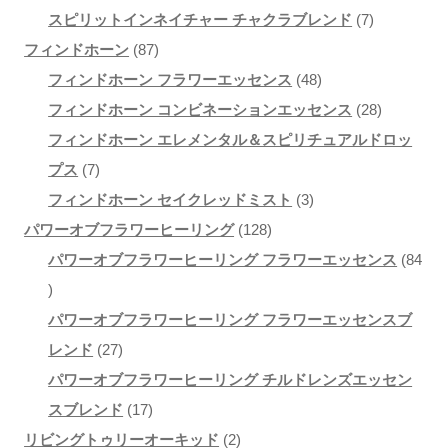
品
個
商
品
7
0
スピリットインネイチャー チャクラブレンド
7
8
の
品
個
個
フィンドホーン
87
7
商
4
の
の
フィンドホーン フラワーエッセンス
48
個
品
8
商
2
商
フィンドホーン コンビネーションエッセンス
28
の
個
品
8
品
フィンドホーン エレメンタル＆スピリチュアルドロッ
7
商
の
個
プス
7
個
品
3
商
の
フィンドホーン セイクレッドミスト
3
の
1
個
品
商
パワーオブフラワーヒーリング
128
商
2
の
品
パワーオブフラワーヒーリング フラワーエッセンス
84
8
品
8
商
4
個
品
パワーオブフラワーヒーリング フラワーエッセンスブ
個
2
の
レンド
27
の
7
商
パワーオブフラワーヒーリング チルドレンズエッセン
商
個
1
品
スブレンド
17
品
の
7
2
リビングトゥリーオーキッド
2