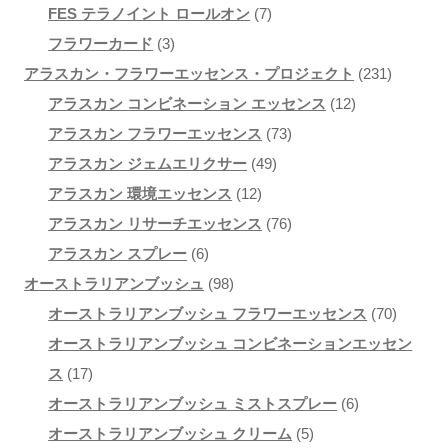
の
個
7
品
FES テラノイント ロールオン
7
商
3
の
個
フラワーカード
3
品
個
商
の
231
アラスカン・フラワーエッセンス・プロジェクト
231
の
品
商
12
個
アラスカン コンビネーション エッセンス
12
商
品
73
個
の
アラスカン フラワーエッセンス
73
品
49
個
の
商
アラスカン ジェムエリクサー
49
12
個
の
商
品
アラスカン 環境エッセンス
12
個
の
商
76
品
アラスカン リサーチエッセンス
76
6
の
商
品
個
アラスカン スプレー
6
個
98
商
品
の
オーストラリアンブッシュ
98
の
個
品
商
70
オーストラリアンブッシュ フラワーエッセンス
70
商
の
品
個
オーストラリアンブッシュ コンビネーションエッセン
17
品
商
の
ス
17
個
品
6
商
オーストラリアンブッシュ ミストスプレー
6
の
5
個
品
オーストラリアンブッシュ クリーム
5