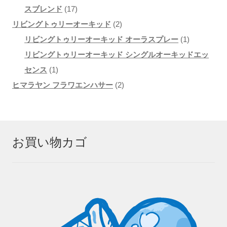
品
の
17
スブレンド
17
商
個
2
リビングトゥリーオーキッド
2
品
の
個
1
リビングトゥリーオーキッド オーラスプレー
1
商
の
個
リビングトゥリーオーキッド シングルオーキッドエッ
1
品
商
の
センス
1
個
品
2
商
ヒマラヤン フラワエンハサー
2
の
個
品
商
の
品
商
お買い物カゴ
品