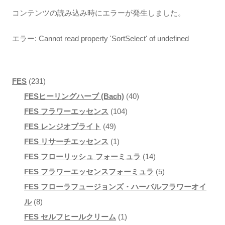
コンテンツの読み込み時にエラーが発生しました。
エラー:
Cannot read property 'SortSelect' of undefined
231
FES
231
個
40
FESヒーリングハーブ (Bach)
40
の
104
個
FES フラワーエッセンス
104
商
49
個
の
FES レンジオブライト
49
品
個
1
の
商
FES リサーチエッセンス
1
の
個
商
品
14
FES フローリッシュ フォーミュラ
14
商
の
品
個
5
FES フラワーエッセンスフォーミュラ
5
品
商
の
個
FES フローラフュージョンズ・ハーバルフラワーオイ
8
品
商
の
ル
8
個
1
品
商
FES セルフヒールクリーム
1