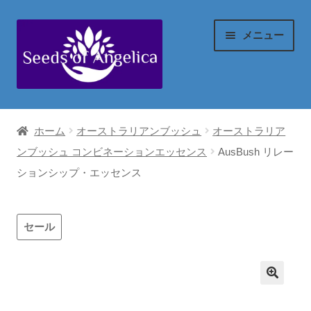
ナ
コ
メニュー
ビ
ン
ゲ
テ
ー
ン
マイアカウント
シ
ツ
ホーム
オーストラリアンブッシュ
オーストラリア
ョ
へ
ご注文の流れ
ンブッシュ コンビネーションエッセンス
AusBush リレー
ン
ス
ションシップ・エッセンス
へ
キ
配送(送料)等
ス
ッ
キ
プ
セール
代金の算出方法
ッ
プ
お支払い情報