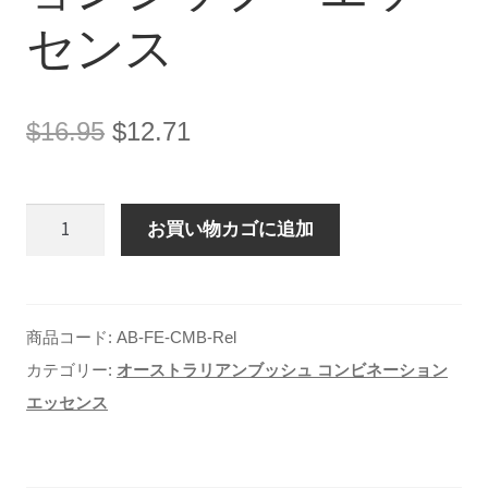
センス
元
現
$
16.95
$
12.71
の
在
価
の
AusBush
格
価
お買い物カゴに追加
リ
は
格
レ
$16.95
は
ー
で
$12.71
商品コード:
AB-FE-CMB-Rel
シ
し
で
カテゴリー:
オーストラリアンブッシュ コンビネーション
ョ
た。
す。
エッセンス
ン
シ
ッ