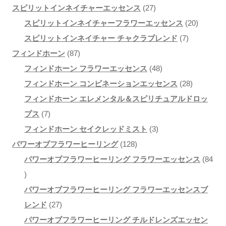
商
27
個
の
スピリットインネイチャーエッセンス
27
品
個
の
商
20
スピリットインネイチャーフラワーエッセンス
20
の
商
品
7
個
スピリットインネイチャー チャクラブレンド
7
87
商
品
個
の
フィンドホーン
87
個
品
48
の
商
フィンドホーン フラワーエッセンス
48
の
個
商
28
品
フィンドホーン コンビネーションエッセンス
28
商
の
品
個
フィンドホーン エレメンタル＆スピリチュアルドロッ
7
品
商
の
プス
7
個
3
品
商
フィンドホーン セイクレッドミスト
3
の
128
個
品
パワーオブフラワーヒーリング
128
商
個
の
パワーオブフラワーヒーリング フラワーエッセンス
84
84
品
の
商
個
商
品
パワーオブフラワーヒーリング フラワーエッセンスブ
の
27
品
レンド
27
商
個
パワーオブフラワーヒーリング チルドレンズエッセン