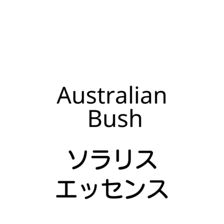
は
格
$16.95
は
で
$12.71
し
で
た。
す。