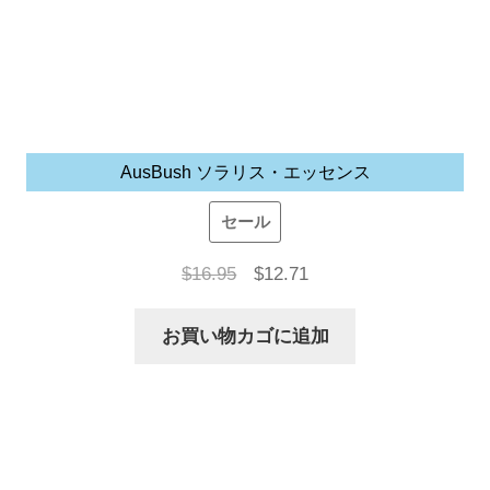
AusBush ソラリス・エッセンス
セール
元
現
$
16.95
$
12.71
の
在
お買い物カゴに追加
価
の
格
価
は
格
$16.95
は
で
$12.71