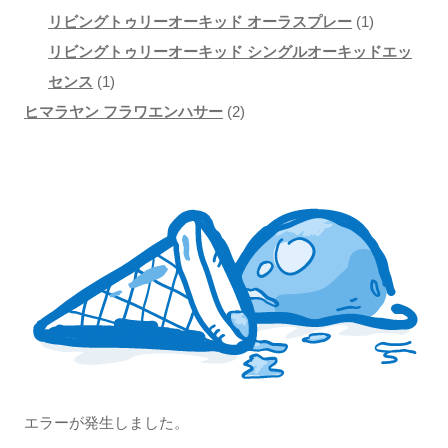
商
個
個
1
リビングトゥリーオーキッド オーラスプレー
1
品
の
の
個
リビングトゥリーオーキッド シングルオーキッドエッ
1
商
商
の
センス
1
個
品
品
2
商
ヒマラヤン フラワエンハサー
2
の
個
品
商
の
品
商
品
エラーが発生しました。