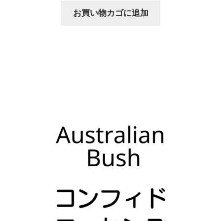
お買い物カゴに追加
価
の
格
価
は
格
$16.95
は
で
$12.71
し
で
た。
す。