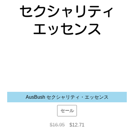
AusBush セクシャリティ・エッセンス
セール
元
現
$
16.95
$
12.71
の
在